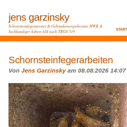
jens garzinsky
Schornsteinfegermeister & Gebäudeenergieberater HWK &
START
Sachkundiger Asbest ASI nach TRGS 519
Schornsteinfegerarbeiten
Von
Jens Garzinsky
am 08.08.2026 14:07